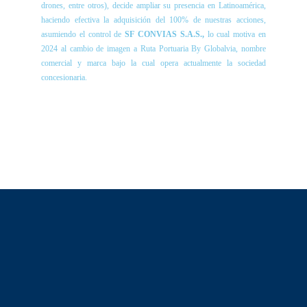
drones, entre otros), decide ampliar su presencia en Latinoamérica,
haciendo efectiva la adquisición del 100% de nuestras acciones,
asumiendo el control de
SF CONVIAS S.A.S.,
lo cual motiva en
2024 al cambio de imagen a Ruta Portuaria By Globalvia, nombre
comercial y marca bajo la cual opera actualmente la sociedad
concesionaria.